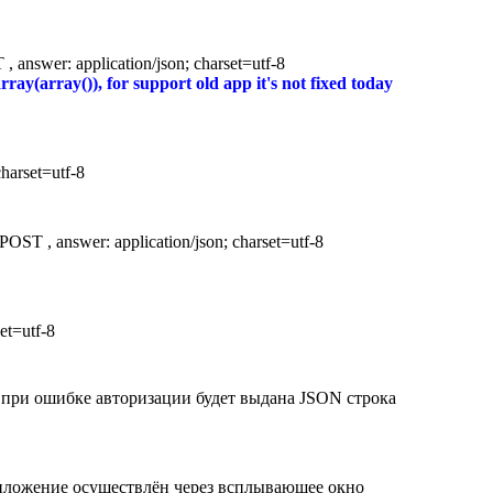
 answer: application/json; charset=utf-8
rray(array()), for support old app it's not fixed today
harset=utf-8
OST , answer: application/json; charset=utf-8
et=utf-8
при ошибке авторизации будет выдана JSON строка
риложение осуществлён через всплывающее окно