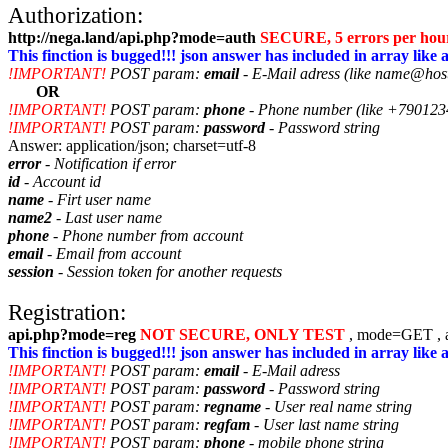
Authorization:
http://nega.land/api.php?mode=auth
SECURE, 5 errors per hour
This finction is bugged!!! json answer has included in array like a
!IMPORTANT!
POST param:
email
- E-Mail adress (like name@hos
OR
!IMPORTANT!
POST param:
phone
- Phone number (like +79012
!IMPORTANT!
POST param:
password
- Password string
Answer: application/json; charset=utf-8
error
- Notification if error
id
- Account id
name
- Firt user name
name2
- Last user name
phone
- Phone number from account
email
- Email from account
session
- Session token for another requests
Registration:
api.php?mode=reg
NOT SECURE, ONLY TEST
, mode=GET , an
This finction is bugged!!! json answer has included in array like a
!IMPORTANT!
POST param:
email
- E-Mail adress
!IMPORTANT!
POST param:
password
- Password string
!IMPORTANT!
POST param:
regname
- User real name string
!IMPORTANT!
POST param:
regfam
- User last name string
!IMPORTANT!
POST param:
phone
- mobile phone string