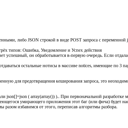
нными, либо JSON строкой в виде POST запроса с переменной j
трёх типов: Ошибка, Уведомление и Успех действия
ответ успешный, он обработывается в-первую очередь. Если отдал
даваться остальные нотисы в массиве notices, имеющие по 3 пара
енную для предотвращения кеширования запроса, это неоходимо
и json[]=json ( array(array()) ).. При первоначальной разработк
меющегося умирающего приложения этот баг (или фича) будет нас 
мы разом избавимся от этого, переписав алгоритмы разбора.