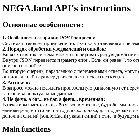
NEGA.land API's instructions
Основные особенности:
1. Особенности отправки POST запросов:
Система позволяет принимать пост запросы отдельными переме
2. Порядок обработки уведомлений и ошибок:
Во всех ответах система может генерировать ряд уведомлений 
Внутри JSON передаётся параметр error . Если он равен '', то 
описана в ошибке
Во-вторую очередь, параллельно с переменными ответа, могут от
опциональный параметр длительности показа в секундах
3. Антикеш:
В запросе можно посылать произвольную рандомную гет перем
запрашивали актуальные данные
4. Не фича, а баг... не баг, а фича... временная:
В некоторых методах отдаётся json в массиве, будтобы мы послал
единый json, но это не пригодилось.. однако, для поддержки и
дополнительный json.forEach() указан синий нотис. в будущем 
Main functions