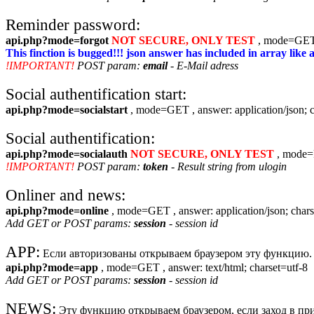
Reminder password:
api.php?mode=forgot
NOT SECURE, ONLY TEST
, mode=GET ,
This finction is bugged!!! json answer has included in array like a
!IMPORTANT!
POST param:
email
- E-Mail adress
Social authentification start:
api.php?mode=socialstart
, mode=GET , answer: application/json; c
Social authentification:
api.php?mode=socialauth
NOT SECURE, ONLY TEST
, mode=P
!IMPORTANT!
POST param:
token
- Result string from ulogin
Onliner and news:
api.php?mode=online
, mode=GET , answer: application/json; chars
Add GET or POST params:
session
- session id
APP:
Если авторизованы открываем браузером эту функцию. 
api.php?mode=app
, mode=GET , answer: text/html; charset=utf-8
Add GET or POST params:
session
- session id
NEWS:
Эту функцию открываем браузером, если заход в п